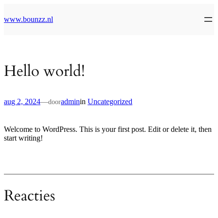
Ga
naar
www.bounzz.nl
de
inhoud
Hello world!
aug 2, 2024
—
admin
in
Uncategorized
door
Welcome to WordPress. This is your first post. Edit or delete it, then
start writing!
Reacties